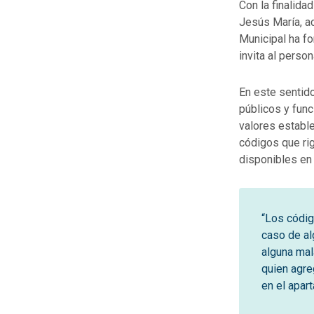
Con la finalida
Jesús María, ac
Municipal ha fo
invita al person
En este sentido
públicos y func
valores estable
códigos que rig
disponibles en 
“Los códig
caso de al
alguna mal
quien agre
en el apar