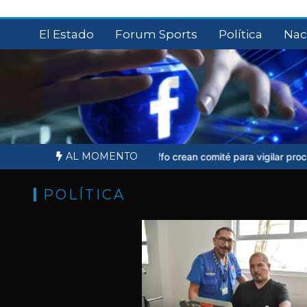
Saltar
al
El Estado
Forum Sports
Política
Nac
contenido
AL MOMENTO
 de Ernesto Ruffo crean comité para vigilar proceso judicial
Sheinb
POLÍTICA