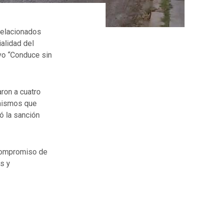
 relacionados
alidad del
vo “Conduce sin
ron a cuatro
 mismos que
ó la sanción
 compromiso de
as y