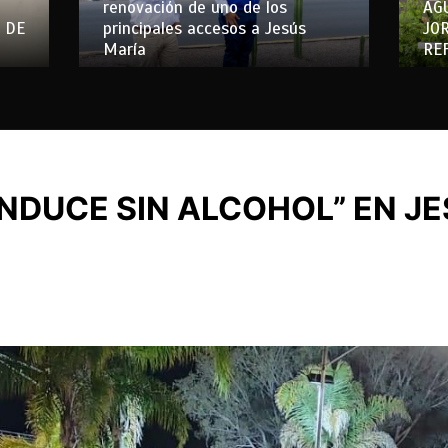
renovación de uno de los
AG
 DE
principales accesos a Jesús
JO
María
RE
NDUCE SIN ALCOHOL” EN J