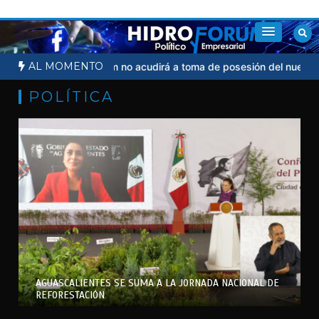
Saltar
al
contenido
AL MOMENTO
judicial
Sheinbaum no acudirá a toma de posesión del nuevo pres
POLÍTICA
AGUASCALIENTES SE SUMA A LA JORNADA NACIONAL DE
REFORESTACIÓN