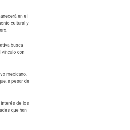
manecerá en el
onio cultural y
ero.
iativa busca
l vínculo con
tivo mexicano,
que, a pesar de
 interés de los
dades que han