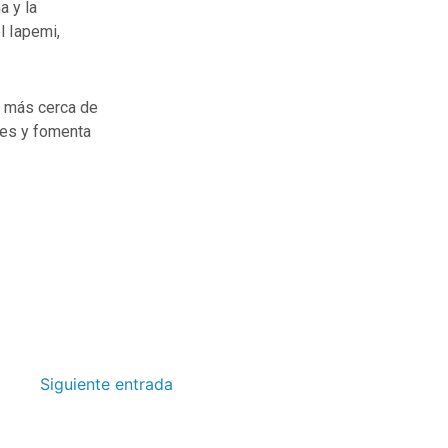
a y la
l Iapemi,
e más cerca de
ces y fomenta
Siguiente entrada