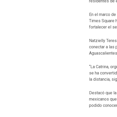
residentes de 
En el marco de
Times Square ha
fortalecer el s
Natzielly Teres
conectar a las 
Aguascalientes 
“La Catrina, or
se ha convertid
la distancia, s
Destacó que la 
mexicanos que 
podido conocer 