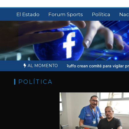
Saltar
al
El Estado
Forum Sports
Política
Nac
contenido
AL MOMENTO
amiliares de Ernesto Ruffo crean comité para vigilar proceso judicial
POLÍTICA