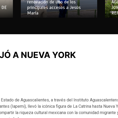
renovación de uno de los
AG
 DE
principales accesos a Jesús
JO
María
RE
AJÓ A NUEVA YORK
 Estado de Aguascalientes, a través del Instituto Aguascalenten
tes (Iapemi), llevó la icónica figura de La Catrina hasta Nueva Y
mpartir la riqueza cultural mexicana con la comunidad migrante 