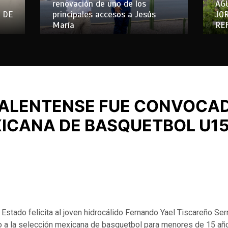
renovación de uno de los
AG
 DE
principales accesos a Jesús
JO
María
RE
ALENTENSE FUE CONVOCAD
ICANA DE BASQUETBOL U1
 Estado felicita al joven hidrocálido Fernando Yael Tiscareño Ser
 a la selección mexicana de basquetbol para menores de 15 añ