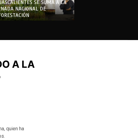
UASCALIENTES SE SUMA A LA
RNADA NACIONAL DE
FORESTACIÓN
O A LA
5
na, quien ha
os.