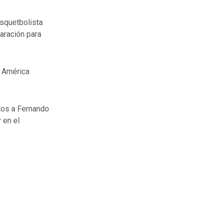
squetbolista
aración para
, América
tos a Fernando
 en el