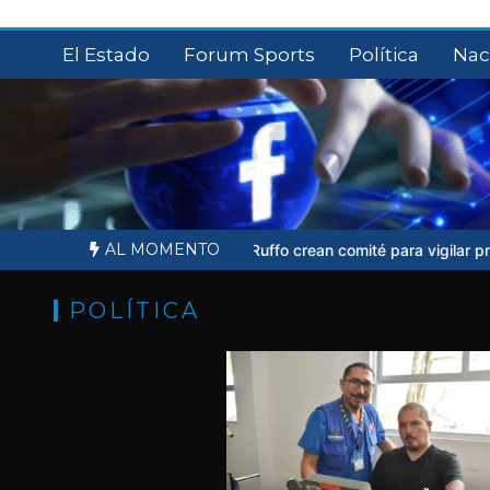
Saltar
al
El Estado
Forum Sports
Política
Nac
contenido
AL MOMENTO
l
Familiares de Ernesto Ruffo crean comité para vigilar proceso judi
POLÍTICA