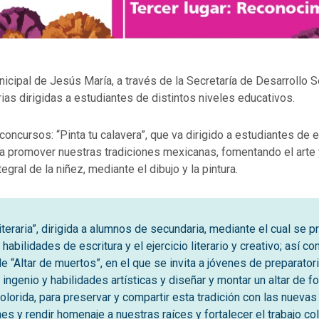
icipal de Jesús María, a través de la Secretaría de Desarrollo S
ias dirigidas a estudiantes de distintos niveles educativos.
 concursos: “Pinta tu calavera”, que va dirigido a estudiantes de
a promover nuestras tradiciones mexicanas, fomentando el arte y
tegral de la niñez, mediante el dibujo y la pintura.
iteraria”, dirigida a alumnos de secundaria, mediante el cual se 
 habilidades de escritura y el ejercicio literario y creativo; así c
 “Altar de muertos”, en el que se invita a jóvenes de preparatori
 ingenio y habilidades artísticas y diseñar y montar un altar de f
colorida, para preservar y compartir esta tradición con las nuevas
es y rendir homenaje a nuestras raíces y fortalecer el trabajo col