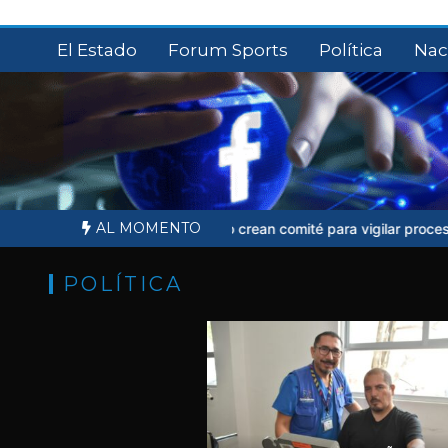
Saltar
al
El Estado
Forum Sports
Política
Nac
contenido
AL MOMENTO
to Ruffo crean comité para vigilar proceso judicial
Sheinbaum no ac
POLÍTICA