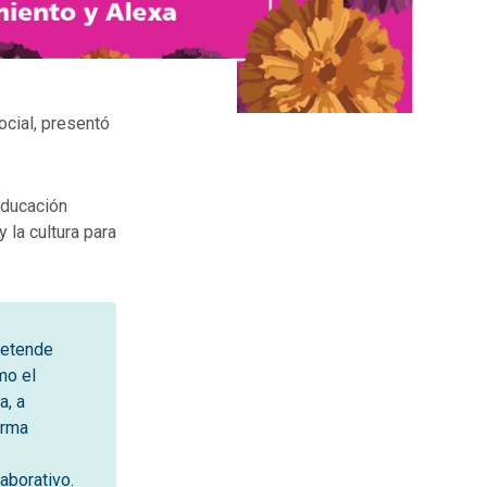
ocial, presentó
 educación
 la cultura para
pretende
omo el
a, a
orma
aborativo.