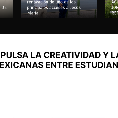
renovación de uno de los
AG
 DE
principales accesos a Jesús
JO
María
RE
MPULSA LA CREATIVIDAD Y L
EXICANAS ENTRE ESTUDIA