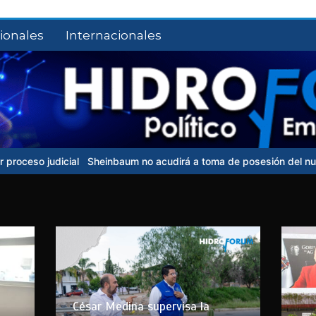
ionales
Internacionales
cial
Sheinbaum no acudirá a toma de posesión del nuevo presiden
César Medina supervisa la