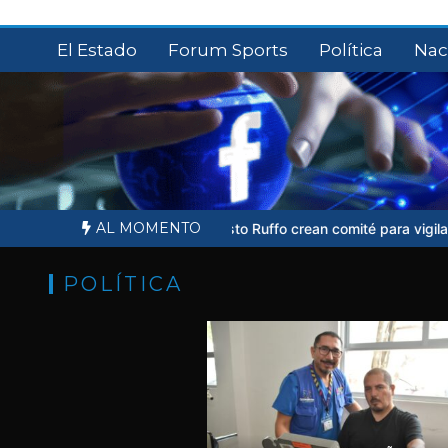
Saltar
al
El Estado
Forum Sports
Política
Nac
contenido
AL MOMENTO
l
Familiares de Ernesto Ruffo crean comité para vigilar proceso judi
POLÍTICA