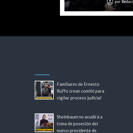
por
por
por
por
por
por
por
Redacc
Redacc
Redacc
Redacc
Redacc
Redacc
Redacc
Familiares de Ernesto
Ruffo crean comité para
vigilar proceso judicial
Sheinbaum no acudirá a
toma de posesión del
nuevo presidente de