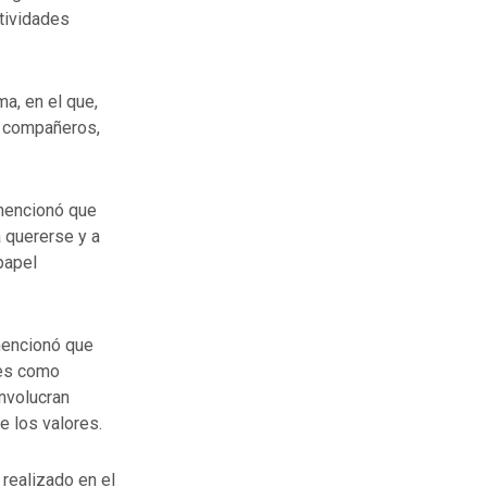
ctividades
.
a, en el que,
s compañeros,
 mencionó que
 quererse y a
papel
 mencionó que
les como
involucran
e los valores.
 realizado en el