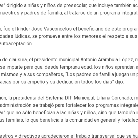
r” dirigido a niñas y niños de preescolar, que incluye también a
 maestros y padres de familia, al tratarse de un programa integral
, fue el kínder José Vasconcelos el beneficiario de este program
idades lúdicas, se promueve entre los menores el respeto a su
 autoaceptación.
a de clausura, el presidente municipal Antonio Arámbula López,
se imparte para que, desde temprana edad, los niños aprendan a
í mismos y a sus compañeros, “Los padres de familia juegan un 
acias por su empeño y su dedicación todos los días” dijo.
ión, la presidenta del Sistema DIF Municipal, Liliana Coronado,
 administración se trabajó para fortalecer los programas integra
r” que no sólo benefician a las niñas y niños, sino que también 
as familias, lo que beneficia a la comunidad en general y fortalec
stros y directivos agradecieron el trabajo transversal que se ha