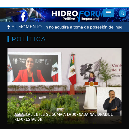
Saltar
al
contenido
AL MOMENTO
judicial
Sheinbaum no acudirá a toma de posesión del nuevo pres
POLÍTICA
AGUASCALIENTES SE SUMA A LA JORNADA NACIONAL DE
REFORESTACIÓN