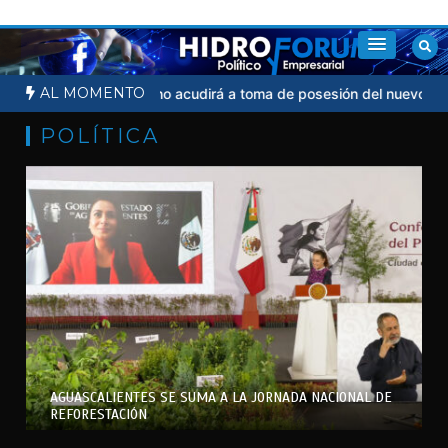
Saltar
al
contenido
AL MOMENTO
cial
Sheinbaum no acudirá a toma de posesión del nuevo presiden
POLÍTICA
AGUASCALIENTES SE SUMA A LA JORNADA NACIONAL DE
REFORESTACIÓN