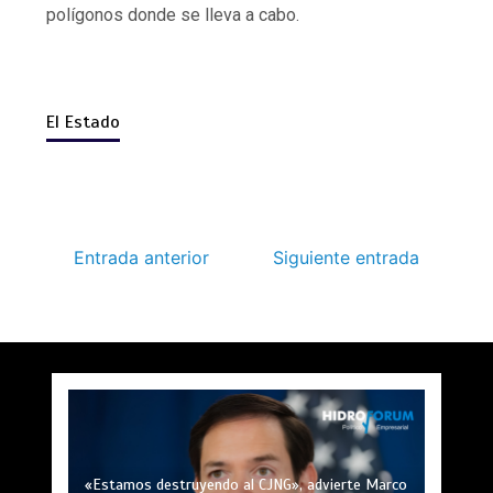
polígonos donde se lleva a cabo.
El Estado
Entrada anterior
Siguiente entrada
«Estamos destruyendo al CJNG», advierte Marco
Ken Salazar dice no tener evidencia de vínculos
«Estamos en contra de la discriminación», dice