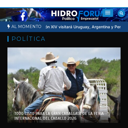
Saltar
al
contenido
AL MOMENTO
a la Luna
Papa León XIV visitará Uruguay, Argentina y Perú en no
POLÍTICA
TODO LISTO PARA LA GRAN CABALGATA DE LA FERIA
INTERNACIONAL DEL CABALLO 2026