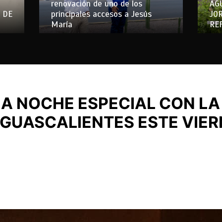
renovación de uno de los
AG
 DE
principales accesos a Jesús
JO
María
RE
NA NOCHE ESPECIAL CON L
AGUASCALIENTES ESTE VIER