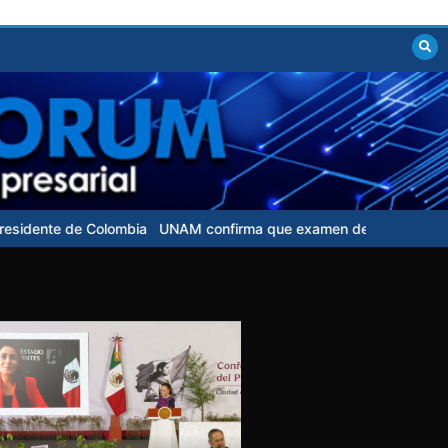
UNAM confirma que examen de control para aspirantes no tendrá co