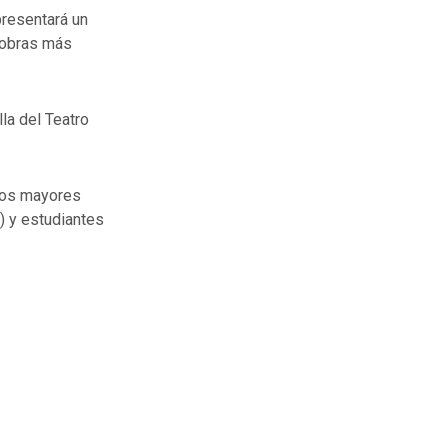
presentará un
 obras más
la del Teatro
ltos mayores
) y estudiantes