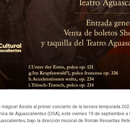
 mágica! Asiste al primer concierto de la tercera temporada 202
nica de Aguascalientes (OSA), este viernes 19 de septiembre a 
uascalientes, bajo la dirección musical de Román Revueltas Rete