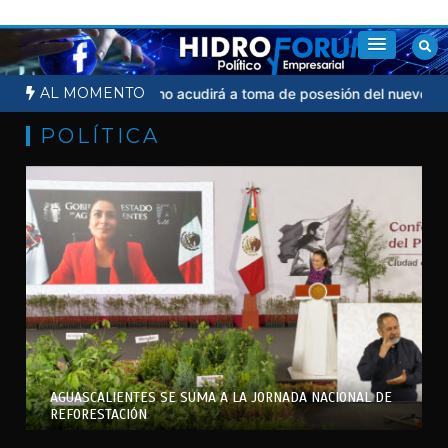
Saltar
al
contenido
AL MOMENTO
icial
Sheinbaum no acudirá a toma de posesión del nuevo preside
POLÍTICA
AGUASCALIENTES SE SUMA A LA JORNADA NACIONAL DE
REFORESTACIÓN