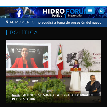
Saltar
al
contenido
AL MOMENTO
cial
Sheinbaum no acudirá a toma de posesión del nuevo presiden
POLÍTICA
AGUASCALIENTES SE SUMA A LA JORNADA NACIONAL DE
REFORESTACIÓN