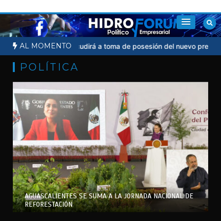
Saltar
al
contenido
AL MOMENTO
Sheinbaum no acudirá a toma de posesión del nuevo presidente d
POLÍTICA
AGUASCALIENTES SE SUMA A LA JORNADA NACIONAL DE
REFORESTACIÓN