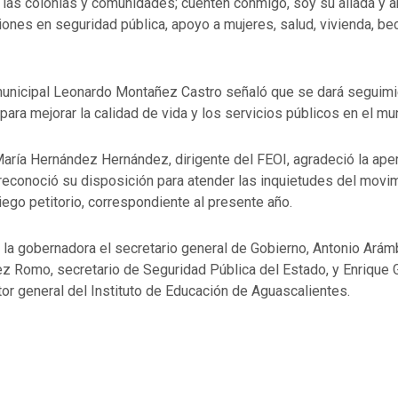
las colonias y comunidades; cuenten conmigo, soy su aliada y a
iones en seguridad pública, apoyo a mujeres, salud, vivienda, be
municipal Leonardo Montañez Castro señaló que se dará seguimi
 para mejorar la calidad de vida y los servicios públicos en el mun
aría Hernández Hernández, dirigente del FEOI, agradeció la aper
econoció su disposición para atender las inquietudes del movim
liego petitorio, correspondiente al presente año.
la gobernadora el secretario general de Gobierno, Antonio Arám
z Romo, secretario de Seguridad Pública del Estado, y Enrique 
or general del Instituto de Educación de Aguascalientes.