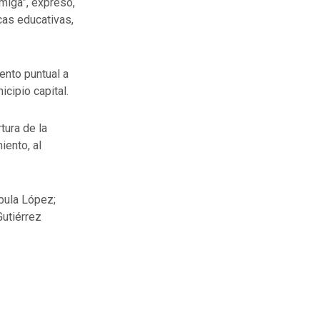
miga”, expresó,
cas educativas,
ento puntual a
icipio capital.
tura de la
iento, al
bula López;
Gutiérrez