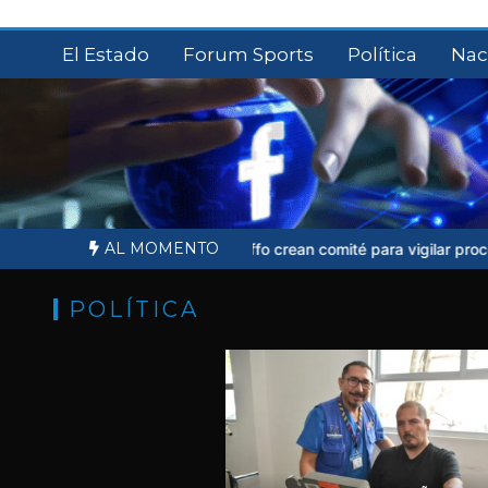
Saltar
al
El Estado
Forum Sports
Política
Nac
contenido
AL MOMENTO
liares de Ernesto Ruffo crean comité para vigilar proceso judicial
S
POLÍTICA