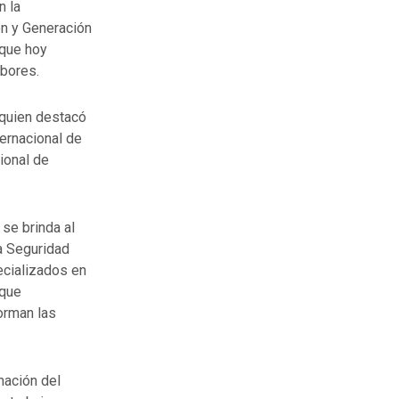
n la
ón y Generación
 que hoy
bores.
 quien destacó
ernacional de
ional de
se brinda al
la Seguridad
ecializados en
 que
orman las
mación del