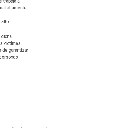
 trabaja a
onal altamente
e
altó.
 dicha
s víctimas,
 de garantizar
n personas