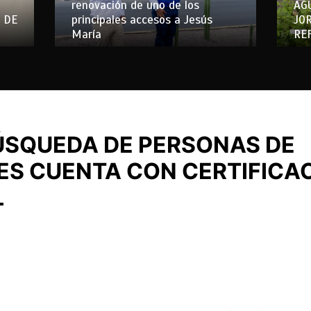
renovación de uno de los
AG
 DE
principales accesos a Jesús
JO
María
RE
ÚSQUEDA DE PERSONAS DE
S CUENTA CON CERTIFICA
L