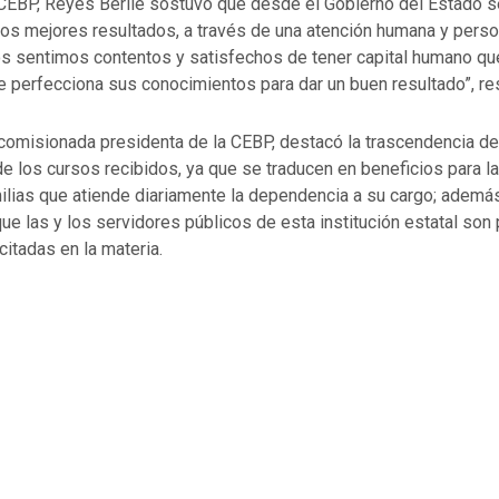
 CEBP, Reyes Berlie sostuvo que desde el Gobierno del Estado se
 los mejores resultados, a través de una atención humana y pers
os sentimos contentos y satisfechos de tener capital humano qu
 perfecciona sus conocimientos para dar un buen resultado”, res
 comisionada presidenta de la CEBP, destacó la trascendencia de
 de los cursos recibidos, ya que se traducen en beneficios para la
ilias que atiende diariamente la dependencia a su cargo; además
que las y los servidores públicos de esta institución estatal so
itadas en la materia.