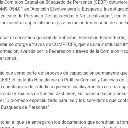
 la Comisión Estatal de Búsqueda de Personas (CEBP) obtuviero
COMS-054.01 en “Atención Efectiva para la Búsqueda, Investigaci
 en caso de Personas Desaparecidas o No Localizadas”, con lo
nocimientos especializados para un mejor desempeño de sus la
nocer el secretario general de Gobierno, Florentino Reyes Berlie,
ndar se otorga a través de COMPECER, que es una institución int
 formación, avalada por la Federación a través de la Comisión Nac
ersonas.
dijo que como parte del proceso de capacitación permanente que 
CEBP, el Instituto Hispalense en Política Criminal y Ciencias de 
ó constancias de estudio a quienes concluyeron los cursos esp
forense y análisis de huellas dactilares; así como a las personas
 el “Diplomado especializado para las y los servidores que conf
 Búsqueda de Personas”.
nto en el que se entregaron los documentos que acreditan la for