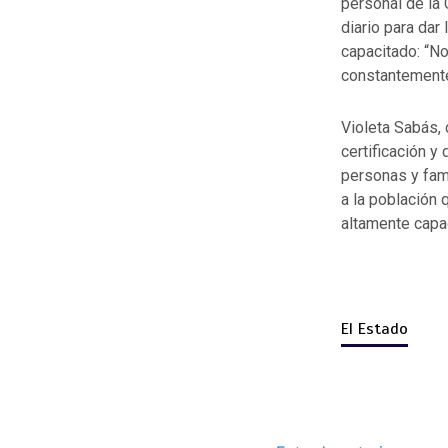
personal de la
diario para dar
capacitado: “N
constantemente
Violeta Sabás,
certificación y
personas y fam
a la población 
altamente capac
El Estado