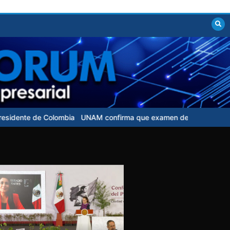
olombia
UNAM confirma que examen de control para aspirantes no 