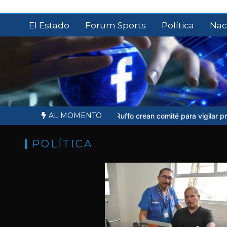
Saltar
al
El Estado
Forum Sports
Política
Nac
contenido
AL MOMENTO
Familiares de Ernesto Ruffo crean comité para vigilar proceso judicia
POLÍTICA