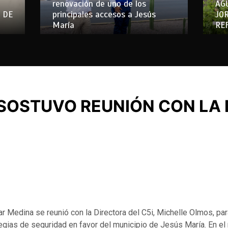
renovación de uno de los
AG
 DE
principales accesos a Jesús
JO
María
RE
SOSTUVO REUNIÓN CON LA
ar Medina se reunió con la Directora del C5i, Michelle Olmos, par
egias de seguridad en favor del municipio de Jesús María. En e