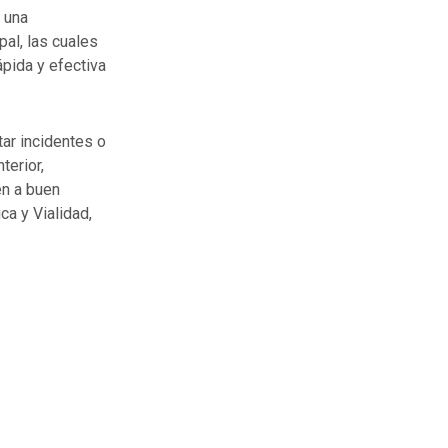
 una
pal, las cuales
ápida y efectiva
ar incidentes o
terior,
en a buen
ca y Vialidad,