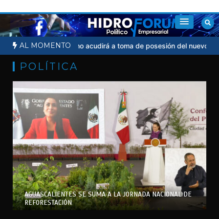
Saltar
al
contenido
AL MOMENTO
dicial
Sheinbaum no acudirá a toma de posesión del nuevo presid
POLÍTICA
AGUASCALIENTES SE SUMA A LA JORNADA NACIONAL DE
REFORESTACIÓN