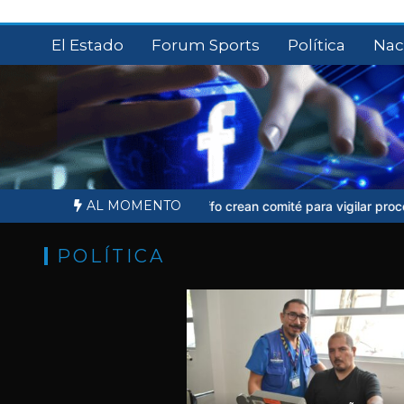
Saltar
al
El Estado
Forum Sports
Política
Nac
contenido
AL MOMENTO
de Ernesto Ruffo crean comité para vigilar proceso judicial
Sheinba
POLÍTICA