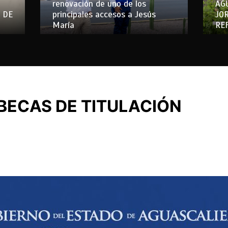
renovación de uno de los
AG
 DE
principales accesos a Jesús
JO
María
RE
 BECAS DE TITULACIÓN