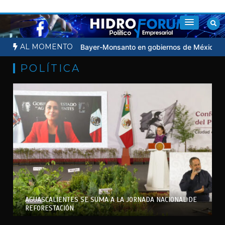
Saltar
al
contenido
AL MOMENTO
eñalan influencia de Bayer-Monsanto en gobiernos de México y EU po
POLÍTICA
AGUASCALIENTES SE SUMA A LA JORNADA NACIONAL DE
REFORESTACIÓN