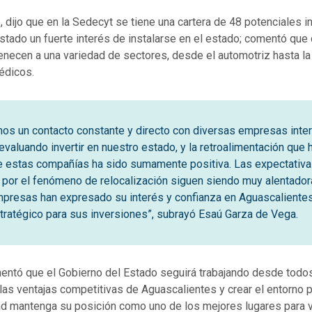
 dijo que en la Sedecyt se tiene una cartera de 48 potenciales i
tado un fuerte interés de instalarse en el estado; comentó que
necen a una variedad de sectores, desde el automotriz hasta la 
édicos.
s un contacto constante y directo con diversas empresas inte
evaluando invertir en nuestro estado, y la retroalimentación que
e estas compañías ha sido sumamente positiva. Las expectativ
por el fenómeno de relocalización siguen siendo muy alentador
presas han expresado su interés y confianza en Aguascaliente
tratégico para sus inversiones”, subrayó Esaú Garza de Vega.
mentó que el Gobierno del Estado seguirá trabajando desde todo
 las ventajas competitivas de Aguascalientes y crear el entorno p
d mantenga su posición como uno de los mejores lugares para vivi