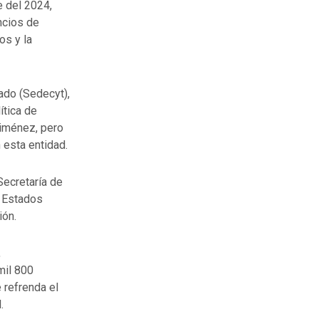
e del 2024,
ncios de
os y la
tado (Sedecyt),
ítica de
Jiménez, pero
 esta entidad.
Secretaría de
y Estados
ión.
,
mil 800
 refrenda el
.