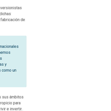
nversionistas
 dichas
fabricación de
rnacionales
 hemos
as
as y
s como un
s sus ámbitos
ropicio para
r e invertir.