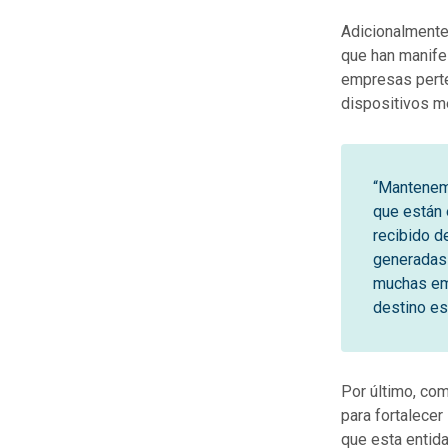
Adicionalmente,
que han manifes
empresas perte
dispositivos m
“Mantenemo
que están 
recibido d
generadas 
muchas em
destino es
Por último, co
para fortalecer
que esta entida