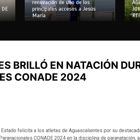
renovación de uno de los
AG
 DE
principales accesos a Jesús
JO
María
RE
S BRILLÓ EN NATACIÓN DU
ES CONADE 2024
 Estado felicita a los atletas de Aguascalientes por su destacad
Paranacionales CONADE 2024 en la disciplina de paranatación, al