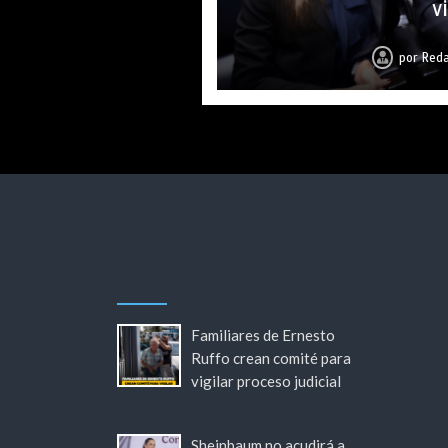
v
por
por
por
por
por
por
por
Reda
Reda
Reda
Reda
Reda
Reda
Reda
Familiares de Ernesto
Ruffo crean comité para
vigilar proceso judicial
Sheinbaum no acudirá a