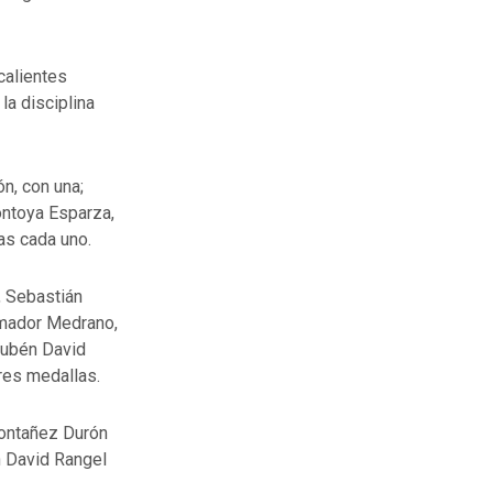
calientes
la disciplina
n, con una;
ontoya Esparza,
as cada uno.
, Sebastián
 Amador Medrano,
Rubén David
res medallas.
Montañez Durón
n David Rangel