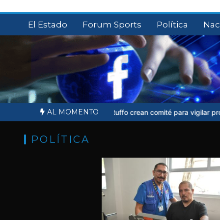
Saltar
al
El Estado
Forum Sports
Política
Nac
contenido
AL MOMENTO
amiliares de Ernesto Ruffo crean comité para vigilar proceso judicial
POLÍTICA