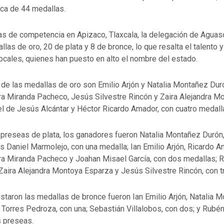
ica de 44 medallas.
ías de competencia en Apizaco, Tlaxcala, la delegación de Aguas
las de oro, 20 de plata y 8 de bronce, lo que resalta el talento y 
locales, quienes han puesto en alto el nombre del estado.
de las medallas de oro son Emilio Arjón y Natalia Montañez Duró
ra Miranda Pacheco, Jesús Silvestre Rincón y Zaira Alejandra M
el de Jesús Alcántar y Héctor Ricardo Amador, con cuatro medall
s preseas de plata, los ganadores fueron Natalia Montañez Durón
is Daniel Marmolejo, con una medalla; Ian Emilio Arjón, Ricardo
ra Miranda Pacheco y Joahan Misael García, con dos medallas; 
Zaira Alejandra Montoya Esparza y Jesús Silvestre Rincón, con t
staron las medallas de bronce fueron Ian Emilio Arjón, Natalia 
 Torres Pedroza, con una; Sebastián Villalobos, con dos; y Rubé
s preseas.