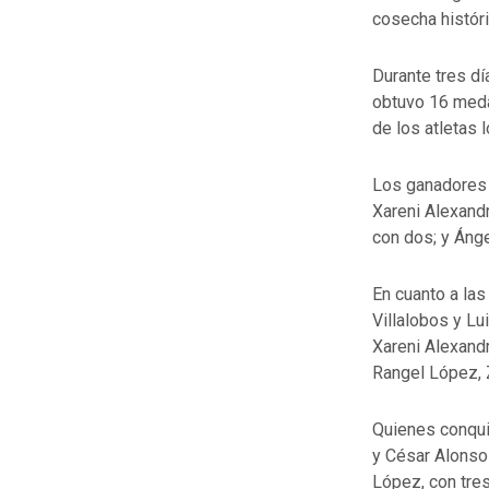
cosecha histór
Durante tres d
obtuvo 16 medal
de los atletas 
Los ganadores 
Xareni Alexand
con dos; y Áng
En cuanto a la
Villalobos y Lu
Xareni Alexand
Rangel López, 
Quienes conqui
y César Alonso
López, con tre