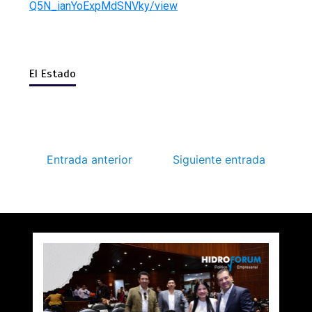
Q5N_ianYoExpMdSNVky/view
El Estado
Entrada anterior
Siguiente entrada