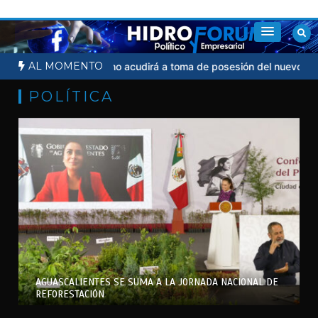
Saltar
al
contenido
AL MOMENTO
dicial
Sheinbaum no acudirá a toma de posesión del nuevo presid
POLÍTICA
AGUASCALIENTES SE SUMA A LA JORNADA NACIONAL DE
REFORESTACIÓN