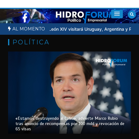
Saltar
al
contenido
AL MOMENTO
ra la Luna
Papa León XIV visitará Uruguay, Argentina y Perú en n
POLÍTICA
«Estamos destruyendo al CJNG», advierte Marco Rubio
tras anuncio de recompensas por 100 mdd y revocación de
65 visas