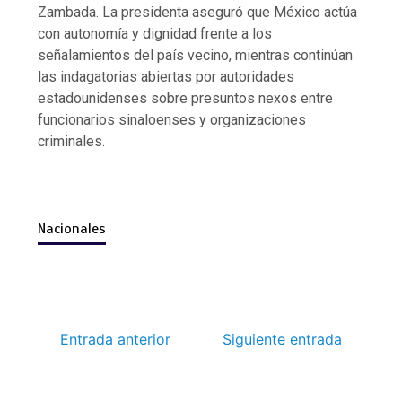
Zambada. La presidenta aseguró que México actúa
con autonomía y dignidad frente a los
señalamientos del país vecino, mientras continúan
las indagatorias abiertas por autoridades
estadounidenses sobre presuntos nexos entre
funcionarios sinaloenses y organizaciones
criminales.
Nacionales
«Estamos en contra de la discriminación», dice
Entrada anterior
Siguiente entrada
Papa León XIV visitará Uruguay, Argentina y Perú
César Medina supervisa la renovación de uno de
Sheinbaum tras la polémica de las morenistas
los principales accesos a Jesús María
Nayeli Salvatori y Grace Palomares
en noviembre
por
por
por
Redacción
Redacción
Redacción
agosto 5, 2026
agosto 5, 2026
agosto 5, 2026