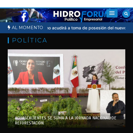
Saltar
al
contenido
AL MOMENTO
dicial
Sheinbaum no acudirá a toma de posesión del nuevo presid
POLÍTICA
AGUASCALIENTES SE SUMA A LA JORNADA NACIONAL DE
REFORESTACIÓN