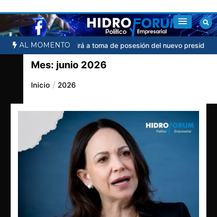
Saltar
al
contenido
AL MOMENTO
nbaum no acudirá a toma de posesión del nuevo presidente de Col
Mes:
junio 2026
Inicio
2026